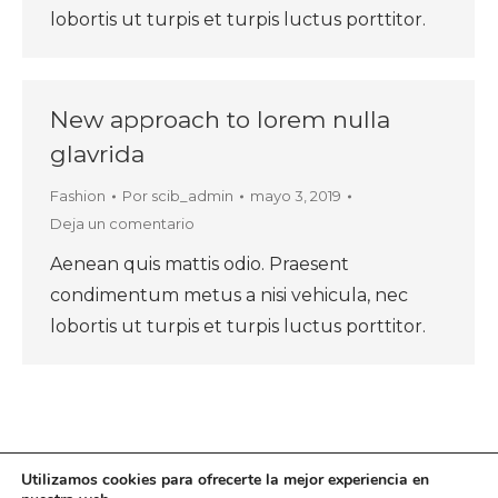
lobortis ut turpis et turpis luctus porttitor.
New approach to lorem nulla
glavrida
Fashion
Por
scib_admin
mayo 3, 2019
Deja un comentario
Aenean quis mattis odio. Praesent
condimentum metus a nisi vehicula, nec
lobortis ut turpis et turpis luctus porttitor.
Utilizamos cookies para ofrecerte la mejor experiencia en